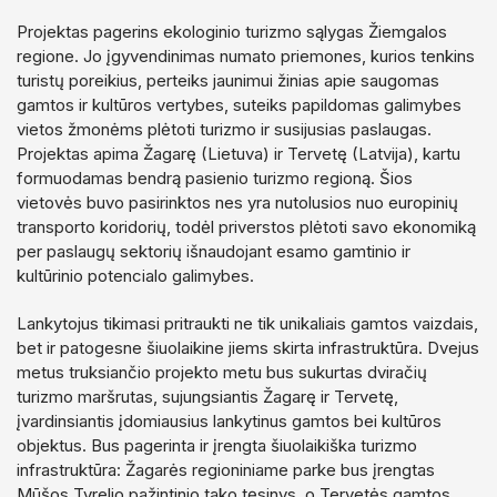
Projektas pagerins ekologinio turizmo sąlygas Žiemgalos
regione. Jo įgyvendinimas numato priemones, kurios tenkins
turistų poreikius, perteiks jaunimui žinias apie saugomas
gamtos ir kultūros vertybes, suteiks papildomas galimybes
vietos žmonėms plėtoti turizmo ir susijusias paslaugas.
Projektas apima Žagarę (Lietuva) ir Tervetę (Latvija), kartu
formuodamas bendrą pasienio turizmo regioną. Šios
vietovės buvo pasirinktos nes yra nutolusios nuo europinių
transporto koridorių, todėl priverstos plėtoti savo ekonomiką
per paslaugų sektorių išnaudojant esamo gamtinio ir
kultūrinio potencialo galimybes.
Lankytojus tikimasi pritraukti ne tik unikaliais gamtos vaizdais,
bet ir patogesne šiuolaikine jiems skirta infrastruktūra. Dvejus
metus truksiančio projekto metu bus sukurtas dviračių
turizmo maršrutas, sujungsiantis Žagarę ir Tervetę,
įvardinsiantis įdomiausius lankytinus gamtos bei kultūros
objektus. Bus pagerinta ir įrengta šiuolaikiška turizmo
infrastruktūra: Žagarės regioniniame parke bus įrengtas
Mūšos Tyrelio pažintinio tako tęsinys, o Tervetės gamtos