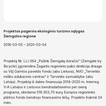
Visi projektai
Aplinkosauginių leidinių rengimas ir leidyba
Turizmo leidiniai
Gamtos albumai
Projektas pagerins ekologinio turizmo sąlygas
Pamokos gamtoje
Žiemgalos regione
Metodinės rekomendacijos
2018-03-05 – 2020-03-04
Projektą Nr. LLI-264 „Pažink Žiemgalą dviračiu“ (Zemgale by
Bicycle) įgyvendina Žagarės regioninio pako direkcija drauge
su VšĮ Gamtos paveldo fondu (abu Lietuva), NVO „Tervetės
miško edukacinis centras“ ir Tervetės savivaldybe (abu
Latvija). Projektą iš dalies finansuoja 2014–2020 m. Interreg
V-A Latvijos ir Lietuvos bendradarbiavimo per sieną
programa, skirdama 519.303,70 eurų Europos regioninės
plėtros fondo bendrojo finansavimo lėšų. Projekto trukmė 24
mėn.