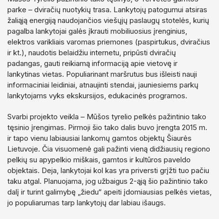
parke – dviračių nuotykių trasa. Lankytojų patogumui atsiras
žaliąją energiją naudojančios viešųjų paslaugų stotelės, kurių
pagalba lankytojai galės įkrauti mobiliuosius įrenginius,
elektros varikliais varomas priemones (paspirtukus, dviračius
ir kt.), naudotis belaidžiu internetu, pripūsti dviračių
padangas, gauti reikiamą informaciją apie vietovę ir
lankytinas vietas. Populiarinant maršrutus bus išleisti nauji
informaciniai leidiniai, atnaujinti stendai, jauniesiems parkų
lankytojams vyks ekskursijos, edukacinės programos.
Svarbi projekto veikla – Mūšos tyrelio pelkės pažintinio tako
tęsinio įrengimas. Pirmoji šio tako dalis buvo įrengta 2015 m.
ir tapo vienu labiausiai lankomų gamtos objektų Šiaurės
Lietuvoje. Čia visuomenė gali pažinti vieną didžiausių regiono
pelkių su apypelkio miškais, gamtos ir kultūros paveldo
objektais. Deja, lankytojai kol kas yra priversti grįžti tuo pačiu
taku atgal. Planuojama, jog užbaigus 2-ąją šio pažintinio tako
dalį ir turint galimybę „žiedu“ apeiti įdomiausias pelkės vietas,
jo populiarumas tarp lankytojų dar labiau išaugs.