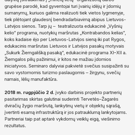
grupėse parodė, kad gyventojai turi įvairių idėjų ir įdomių
sumanymų, kuriuos galima realizuoti tiek vietos lygmenyje,
tiek plėtojant glaudesnį bendradarbiavimą abipus Lietuvos-
Latvijos sienos. Tarp jų – teatralizuota edukacinė „Vyšnių
kelio“ programa, nuotykių maršrutas „Kontrabandos kelias“,
koks kadaise ėjo per Lietuvos-Latvijos sieną iki pat Rygos,
edukacinis maršrutas Lietuvos ir Latvijos pasakų motyvais
„Sukurk Žiemgališką pasaką“, edukacinė programa XI–XII a.
Žiemgalos pilių pažinimui, ir kitos ne mažiau įdomios
iniciatyvos. Seminaro dalyviai pakvietė svečius susipažinti su
savo vystomomis turizmo paslaugomis – žirgynu, svečių
namais, lėlių manufaktūra.
2018 m. rugpjūčio 2 d.
įvyko darbinis projekto partnerių
pasitarimas skirtas galutinai suderinti Tervetės–Žagarės
dviračių žygio maršrutą, lankytinų vietų ir objektų sąrašą,
įvertinti esamą infrastruktūrą ir jos patrauklumą lankytojams.
Partneriai taip pat aptarė vykdomų veiklų eigą, viešinimo
rezultatus.