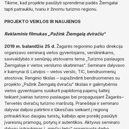
Tikime, kad projekte pasiūlyti sprendimai padės Žiemgalai
tapti patraukliu, tvariu ir žinomu turizmo regionu.
PROJEKTO VEIKLOS IR NAUJIENOS
Reklaminis filmukas „Pažink Žiemgalą dviračiu“
2019 m. balandžio 25 d.
Žagarės regioninio parko direkcija
organizavo seminarą vietos gyventojams, verslininkams,
savivaldybės ir seniūnijų atstovams tema „Turizmo paslaugos
Žiemgaloje ir vietos verslumo skatinimas“. Seminare dalyvavo
ir kaimynai iš Latvijos – vietos verslo, TIC, bendruomenių
atostovai. Renginio tikslas – supažindinti bendruomenes su
projekto „Pažink Žiemgalą dviračiu“ tikslais ir galimybėmis
vietos gyventojams susikurti papildomą pajamų šaltinį
teikiant įvairias turizmo paslaugas bei propaguojant Žagarės–
Tervetės dviračių turizmo maršrutą. Pranešėjai ir seminaro
dalyviai dalijosi patirtimi ir lūkesčiais siekiant į regioną
pritraukti kuo daugiau turistų, kalbėjo apie poreikį pasiūlyti
įvaresnių pramogų, potyrių ir autentikos. Aktyvus seminaro
dalyvių įsitraukimas į „minčių lietų“ organizuotą darbo