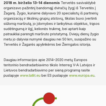
2018 m. birželio 13–14 dienomis
Tervetės savivaldybė
organizavo pažintinį bandomąjį dviračių žygį iš Tervetės į
Žagarę. Žygio, kuriame dalyvavo 20 specialistų iš partnerių
organizacijų ir tikslinių grupių atstovų, tikslas buvo įvertinti
siūlomą maršrutą, jo įdomybes ir lankytinus objektus, trąsos
sudėtingumą ir ilgį, kelionės trukmę, bei aptarti kaip
patraukliai parengti maršruto pristatymą. Dviejų dienų žygio
metu jo dalyviai numynė daugiau nei 50 km, susipažino su
Tervetės ir Žagarės apylinkėmis bei Žiemgalos istorija.
Daugiau informacijos apie 2014–2020 metų Europos
teritorinio bendradarbiavimo tikslo Interreg V-A Latvijos ir
Lietuvos bendradarbiavimo per sieną programą rasite
puslapyje
www.latlit.eu
bei ES puslapyje
www.europa.eu
.