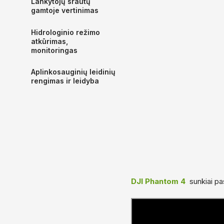
Lankytojų srautų
gamtoje vertinimas
Hidrologinio režimo
atkūrimas,
monitoringas
Aplinkosauginių leidinių
rengimas ir leidyba
DJI Phantom 4
sunkiai pa