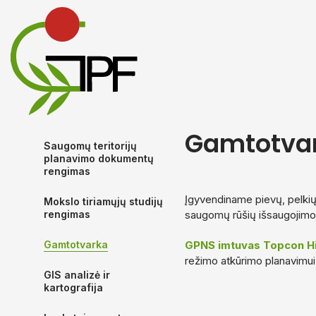
Gamtotva
Saugomų teritorijų
planavimo dokumentų
rengimas
Įgyvendiname pievų, pelkių 
Mokslo tiriamųjų studijų
rengimas
saugomų rūšių išsaugojimo
Gamtotvarka
GPNS imtuvas Topcon H
režimo atkūrimo planavimui 
GIS analizė ir
kartografija