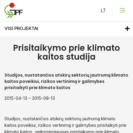
VISI PROJEKTAI
Vykdomi projektai
Prisitaikymo prie klimato
kaitos studija
Saugomų teritorijų planavimo dokumentų rengimas
Pagal temas
Mokslo tiriamųjų studijų rengimas
Vykdomi projektai
Visi projektai
Studijos, nustatančios atskirų sektorių jautrumą klimato
kaitos poveikiui, rizikos vertinimą ir galimybes
Gamtotvarka
Pagal temas
prisitaikyti prie klimato kaitos
GIS analizė ir kartografija
Visi projektai
2015-04-13 – 2015-08-13
Lankytojų srautų gamtoje vertinimas
Studijos, nustatančios atskirų sektorių jautrumą klimato
Hidrologinio režimo atkūrimas, monitoringas
kaitos poveikiui, rizikos vertinimą ir galimybes prisitaikyti prie
klimato kaitos, veiksmingiausias prisitaikymo prie klimato
Mokslinės monografijos