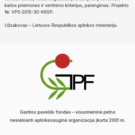
Aplinkosauginių leidinių rengimas ir leidyba
kaitos priemones ir vertinimo kriterijus, parengimas. Projekto
Nr. VPS-2015-30-KKSP.
Turizmo leidiniai
Užsakovas – Lietuvos Respublikos aplinkos ministerija.
Gamtos albumai
Pamokos gamtoje
Metodinės rekomendacijos
Gamtos paveldo fondas – visuomeninė pelno
nesiekianti aplinkosauginė organizacija įkurta 2001 m.