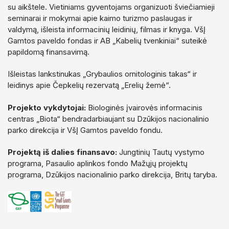
su aikštele. Vietiniams gyventojams organizuoti šviečiamieji
seminarai ir mokymai apie kaimo turizmo paslaugas ir
valdymą, išleista informacinių leidinių, filmas ir knyga. VšĮ
Gamtos paveldo fondas ir AB „Kabelių tvenkiniai“ suteikė
papildomą finansavimą.
Išleistas lankstinukas „Grybaulios ornitologinis takas“ ir
leidinys apie Čepkelių rezervatą „Erelių žemė“.
Projekto vykdytojai:
Biologinės įvairovės informacinis
centras „Biota“ bendradarbiaujant su Dzūkijos nacionalinio
parko direkcija ir VšĮ Gamtos paveldo fondu.
Projektą iš dalies finansavo:
Jungtinių Tautų vystymo
programa, Pasaulio aplinkos fondo Mažųjų projektų
programa, Dzūkijos nacionalinio parko direkcija, Britų taryba.