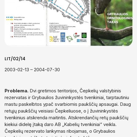
Aplinkosauginių leidinių rengimas ir leidyba
Turizmo leidiniai
Gamtos albumai
Pamokos gamtoje
Metodinės rekomendacijos
LIT/02/14
2003-02-13 – 2004-07-30
Problema.
Dvi gretimos teritorijos, Čepkelių valstybinis
rezervatas ir Grybaulios žuvininkystės tvenkiniai, tarptautiniu
mastu paskelbtos ypač svarbiomis paukščių apsaugai. Daug
retųjų paukščių veisiasi Čepkeliuose, o į žuvininkystės
tvenkinius atskrenda maitintis. Atskrendančių retų paukščių
kiekiui didelę įtaką daro AB „Kabelių tvenkiniai“ veikla.
Čepkelių rezervato lankymas ribojamas, o Grybaulios