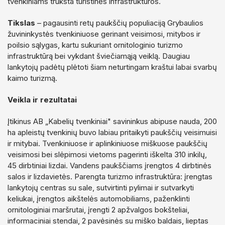
tvenkiniams trūksta turistinės infrastruktūros.
Tikslas
– pagausinti retų paukščių populiaciją Grybaulios
žuvininkystės tvenkiniuose gerinant veisimosi, mitybos ir
poilsio sąlygas, kartu sukuriant ornitologinio turizmo
infrastruktūrą bei vykdant šviečiamąją veiklą. Daugiau
lankytojų padėtų plėtoti šiam neturtingam kraštui labai svarbų
kaimo turizmą.
Veikla ir rezultatai
Įtikinus AB „Kabelių tvenkiniai" savininkus abipuse nauda, 200
ha apleistų tvenkinių buvo labiau pritaikyti paukščių veisimuisi
ir mitybai. Tvenkiniuose ir aplinkiniuose miškuose paukščių
veisimosi bei slėpimosi vietoms pagerinti iškelta 310 inkilų,
45 dirbtiniai lizdai. Vandens paukščiams įrengtos 4 dirbtinės
salos ir lizdavietės. Parengta turizmo infrastruktūra: įrengtas
lankytojų centras su sale, sutvirtinti pylimai ir sutvarkyti
keliukai, įrengtos aikštelės automobiliams, paženklinti
ornitologiniai maršrutai, įrengti 2 apžvalgos bokšteliai,
informaciniai stendai, 2 pavėsinės su miško baldais, lieptas