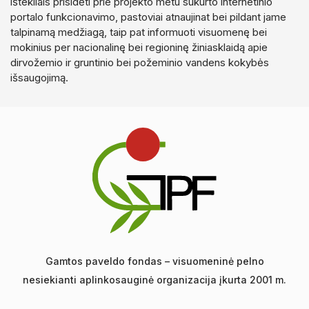
ištekliais prisidėti prie projekto metu sukurto internetinio
portalo funkcionavimo, pastoviai atnaujinat bei pildant jame
talpinamą medžiagą, taip pat informuoti visuomenę bei
mokinius per nacionalinę bei regioninę žiniasklaidą apie
dirvožemio ir gruntinio bei požeminio vandens kokybės
išsaugojimą.
Gamtos paveldo fondas – visuomeninė pelno
nesiekianti aplinkosauginė organizacija įkurta 2001 m.