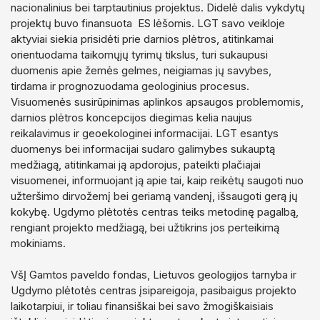
nacionalinius bei tarptautinius projektus. Didelė dalis vykdytų
projektų buvo finansuota ES lėšomis. LGT savo veikloje
aktyviai siekia prisidėti prie darnios plėtros, atitinkamai
orientuodama taikomųjų tyrimų tikslus, turi sukaupusi
duomenis apie žemės gelmes, neigiamas jų savybes,
tirdama ir prognozuodama geologinius procesus.
Visuomenės susirūpinimas aplinkos apsaugos problemomis,
darnios plėtros koncepcijos diegimas kelia naujus
reikalavimus ir geoekologinei informacijai. LGT esantys
duomenys bei informacijai sudaro galimybes sukauptą
medžiagą, atitinkamai ją apdorojus, pateikti plačiajai
visuomenei, informuojant ją apie tai, kaip reikėtų saugoti nuo
užteršimo dirvožemį bei geriamą vandenį, išsaugoti gerą jų
kokybę. Ugdymo plėtotės centras teiks metodinę pagalbą,
rengiant projekto medžiagą, bei užtikrins jos perteikimą
mokiniams.
VšĮ Gamtos paveldo fondas, Lietuvos geologijos tarnyba ir
Ugdymo plėtotės centras įsipareigoja, pasibaigus projekto
laikotarpiui, ir toliau finansiškai bei savo žmogiškaisiais