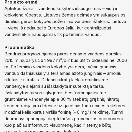
Projekto esmė
Aplinkos švara ir vandens kokybės išsaugojimas – visų ir
kiekvieno rūpestis. Lietuvos žemės gelmės yra sukaupusios
didelius geros kokybės požeminio vandens išteklius. Lietuva
– viena iš nedaugelio Europos šalių, kur centralizuotai
vandentiekiai naudojamas tik požeminis vanduo.
Problematika
Bendras prognozuojamas paros geriamo vandens poreikis
2015 m. sudarys 564 997 m³/d ir bus 38 % didesnis nei 2006
m. Požeminio vandens kokybė yra gera, tačiau gruntinis
vanduo dažniausiai yra teršiamas azoto junginiais – amoniu,
nitritais ir nitratais. Didesni nitratų kiekiai gruntiniame
vandenyje siejami su išsklaidyta ir sutelktąja tarša.
Išsklaidytos taršos sąlygomis besiformuojančiame
gruntiniame vandenyje apie 30 % stebėtų gręžinių nitratų
koncentracija yra didesnė už gamtinio fono ribines reikšmes
ir dažnai kelis kartus viršija foninę (~6 mg/l) reikšmę. Turimi
duomenys įpareigoja diegti taršos prevencijos priemones ir
kuo plačiau informuoti visuomenę, kad ir ateityje būtų
užtikrinta požeminio vandens kokybė.