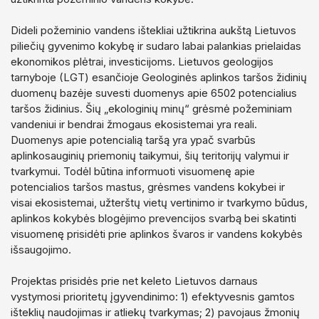
Dideli požeminio vandens ištekliai užtikrina aukštą Lietuvos
piliečių gyvenimo kokybę ir sudaro labai palankias prielaidas
ekonomikos plėtrai, investicijoms. Lietuvos geologijos
tarnyboje (LGT) esančioje Geologinės aplinkos taršos židinių
duomenų bazėje suvesti duomenys apie 6502 potencialius
taršos židinius. Šių „ekologinių minų“ grėsmė požeminiam
vandeniui ir bendrai žmogaus ekosistemai yra reali.
Duomenys apie potencialią taršą yra ypač svarbūs
aplinkosauginių priemonių taikymui, šių teritorijų valymui ir
tvarkymui. Todėl būtina informuoti visuomenę apie
potencialios taršos mastus, grėsmes vandens kokybei ir
visai ekosistemai, užterštų vietų vertinimo ir tvarkymo būdus,
aplinkos kokybės blogėjimo prevencijos svarbą bei skatinti
visuomenę prisidėti prie aplinkos švaros ir vandens kokybės
išsaugojimo.
Projektas prisidės prie net keleto Lietuvos darnaus
vystymosi prioritetų įgyvendinimo: 1) efektyvesnis gamtos
išteklių naudojimas ir atliekų tvarkymas; 2) pavojaus žmonių