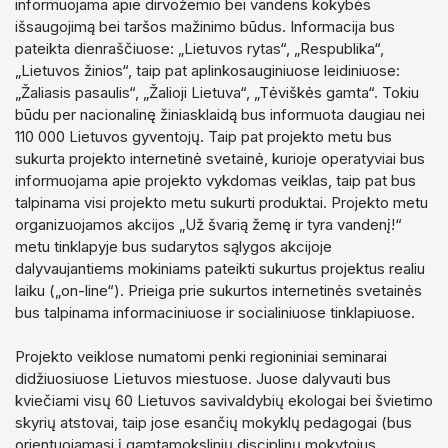
informuojama apie dirvožemio bei vandens kokybės
išsaugojimą bei taršos mažinimo būdus. Informacija bus
pateikta dienraščiuose: „Lietuvos rytas“, „Respublika“,
„Lietuvos žinios“, taip pat aplinkosauginiuose leidiniuose:
„Žaliasis pasaulis“, „Žalioji Lietuva“, „Tėviškės gamta“. Tokiu
būdu per nacionalinę žiniasklaidą bus informuota daugiau nei
110 000 Lietuvos gyventojų. Taip pat projekto metu bus
sukurta projekto internetinė svetainė, kurioje operatyviai bus
informuojama apie projekto vykdomas veiklas, taip pat bus
talpinama visi projekto metu sukurti produktai. Projekto metu
organizuojamos akcijos „Už švarią žemę ir tyra vandenį!“
metu tinklapyje bus sudarytos sąlygos akcijoje
dalyvaujantiems mokiniams pateikti sukurtus projektus realiu
laiku („on-line“). Prieiga prie sukurtos internetinės svetainės
bus talpinama informaciniuose ir socialiniuose tinklapiuose.
Projekto veiklose numatomi penki regioniniai seminarai
didžiuosiuose Lietuvos miestuose. Juose dalyvauti bus
kviečiami visų 60 Lietuvos savivaldybių ekologai bei švietimo
skyrių atstovai, taip jose esančių mokyklų pedagogai (bus
orientuojamasi į gamtamokslinių disciplinų mokytojus