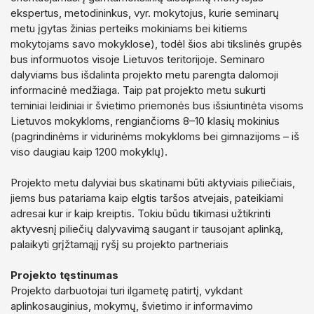
ekspertus, metodininkus, vyr. mokytojus, kurie seminarų
metu įgytas žinias perteiks mokiniams bei kitiems
mokytojams savo mokyklose), todėl šios abi tikslinės grupės
bus informuotos visoje Lietuvos teritorijoje. Seminaro
dalyviams bus išdalinta projekto metu parengta dalomoji
informacinė medžiaga. Taip pat projekto metu sukurti
teminiai leidiniai ir švietimo priemonės bus išsiuntinėta visoms
Lietuvos mokykloms, rengiančioms 8–10 klasių mokinius
(pagrindinėms ir vidurinėms mokykloms bei gimnazijoms – iš
viso daugiau kaip 1200 mokyklų).
Projekto metu dalyviai bus skatinami būti aktyviais piliečiais,
jiems bus patariama kaip elgtis taršos atvejais, pateikiami
adresai kur ir kaip kreiptis. Tokiu būdu tikimasi užtikrinti
aktyvesnį piliečių dalyvavimą saugant ir tausojant aplinką,
palaikyti grįžtamąjį ryšį su projekto partneriais
Projekto tęstinumas
Projekto darbuotojai turi ilgametę patirtį, vykdant
aplinkosauginius, mokymų, švietimo ir informavimo