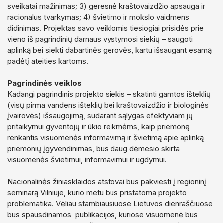
sveikatai mažinimas; 3) geresnė kraštovaizdžio apsauga ir
racionalus tvarkymas; 4) švietimo ir mokslo vaidmens
didinimas. Projektas savo veiklomis tiesiogiai prisidės prie
vieno iš pagrindinių darnaus vystymosi siekių – saugoti
aplinką bei siekti dabartinės gerovės, kartu išsaugant esamą
padėtį ateities kartoms.
Pagrindinės veiklos
Kadangi pagrindinis projekto siekis – skatinti gamtos išteklių
(visų pirma vandens išteklių bei kraštovaizdžio ir biologinės
įvairovės) išsaugojimą, sudarant sąlygas efektyviam jų
pritaikymui gyventojų ir ūkio reikmėms, kaip priemonę
renkantis visuomenės informavimą ir švietimą apie aplinką
priemonių įgyvendinimas, bus daug dėmesio skirta
visuomenės švietimui, informavimui ir ugdymui.
Nacionalinės žiniasklaidos atstovai bus pakviesti į regioninį
seminarą Vilniuje, kurio metu bus pristatoma projekto
problematika. Vėliau stambiausiuose Lietuvos dienraščiuose
bus spausdinamos publikacijos, kuriose visuomenė bus