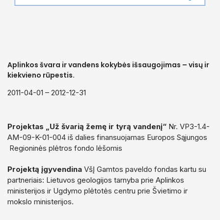
Visi projektai
Aplinkosauginių leidinių rengimas ir leidyba
Turizmo leidiniai
Gamtos albumai
Aplinkos švara ir vandens kokybės išsaugojimas – visų ir
Pamokos gamtoje
kiekvieno rūpestis.
Metodinės rekomendacijos
2011-04-01 – 2012-12-31
Projektas „
Už švarią žemę ir tyrą vandenį“
Nr. VP3-1.4-
AM-09-K-01-004 iš dalies finansuojamas Europos Sąjungos
Regioninės plėtros fondo lėšomis
Projektą
įgyvendina
VšĮ Gamtos paveldo fondas kartu su
partneriais: Lietuvos geologijos tarnyba prie Aplinkos
ministerijos ir Ugdymo plėtotės centru prie Švietimo ir
mokslo ministerijos.